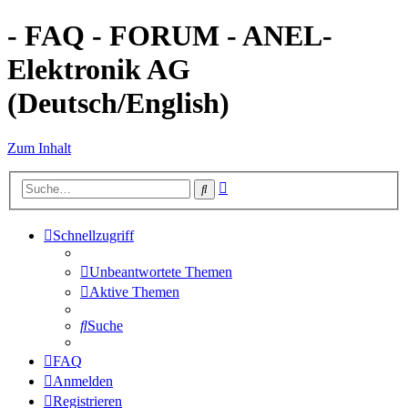
- FAQ - FORUM - ANEL-
Elektronik AG
(Deutsch/English)
Zum Inhalt
Erweiterte
Suche
Suche
Schnellzugriff
Unbeantwortete Themen
Aktive Themen
Suche
FAQ
Anmelden
Registrieren