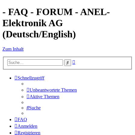
- FAQ - FORUM - ANEL-
Elektronik AG
(Deutsch/English)
Zum Inhalt
Erweiterte
Suche
Suche
Schnellzugriff
Unbeantwortete Themen
Aktive Themen
Suche
FAQ
Anmelden
Registrieren