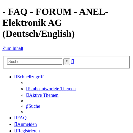
- FAQ - FORUM - ANEL-
Elektronik AG
(Deutsch/English)
Zum Inhalt
Erweiterte
Suche
Suche
Schnellzugriff
Unbeantwortete Themen
Aktive Themen
Suche
FAQ
Anmelden
Registrieren