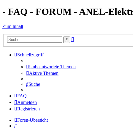
- FAQ - FORUM - ANEL-Elektro
Zum Inhalt
Erweiterte
Suche
Suche
Schnellzugriff
Unbeantwortete Themen
Aktive Themen
Suche
FAQ
Anmelden
Registrieren
Foren-Übersicht
Suche