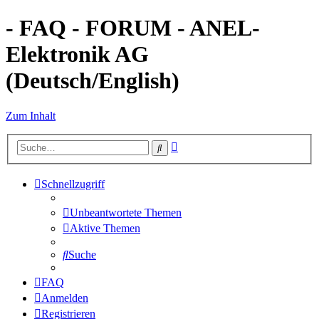
- FAQ - FORUM - ANEL-
Elektronik AG
(Deutsch/English)
Zum Inhalt
Erweiterte
Suche
Suche
Schnellzugriff
Unbeantwortete Themen
Aktive Themen
Suche
FAQ
Anmelden
Registrieren