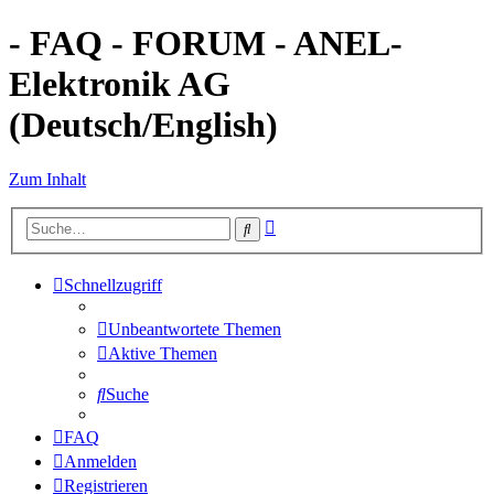
- FAQ - FORUM - ANEL-
Elektronik AG
(Deutsch/English)
Zum Inhalt
Erweiterte
Suche
Suche
Schnellzugriff
Unbeantwortete Themen
Aktive Themen
Suche
FAQ
Anmelden
Registrieren