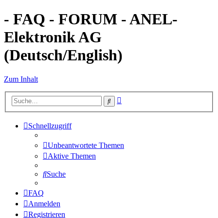
- FAQ - FORUM - ANEL-
Elektronik AG
(Deutsch/English)
Zum Inhalt
Erweiterte
Suche
Suche
Schnellzugriff
Unbeantwortete Themen
Aktive Themen
Suche
FAQ
Anmelden
Registrieren