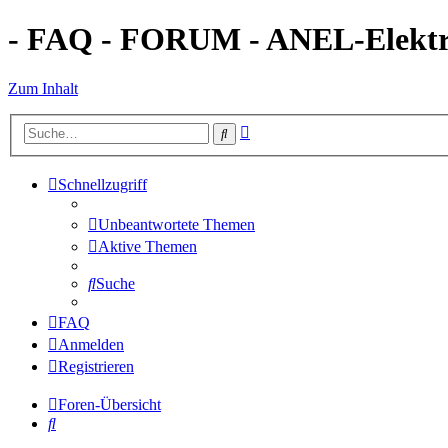
- FAQ - FORUM - ANEL-Elektro
Zum Inhalt
Erweiterte
Suche
Suche
Schnellzugriff
Unbeantwortete Themen
Aktive Themen
Suche
FAQ
Anmelden
Registrieren
Foren-Übersicht
Suche