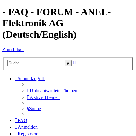
- FAQ - FORUM - ANEL-
Elektronik AG
(Deutsch/English)
Zum Inhalt
Erweiterte
Suche
Suche
Schnellzugriff
Unbeantwortete Themen
Aktive Themen
Suche
FAQ
Anmelden
Registrieren