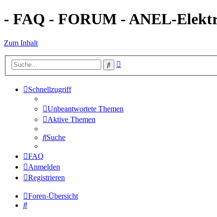
- FAQ - FORUM - ANEL-Elektro
Zum Inhalt
Erweiterte
Suche
Suche
Schnellzugriff
Unbeantwortete Themen
Aktive Themen
Suche
FAQ
Anmelden
Registrieren
Foren-Übersicht
Suche