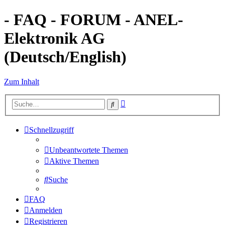
- FAQ - FORUM - ANEL-
Elektronik AG
(Deutsch/English)
Zum Inhalt
Erweiterte
Suche
Suche
Schnellzugriff
Unbeantwortete Themen
Aktive Themen
Suche
FAQ
Anmelden
Registrieren