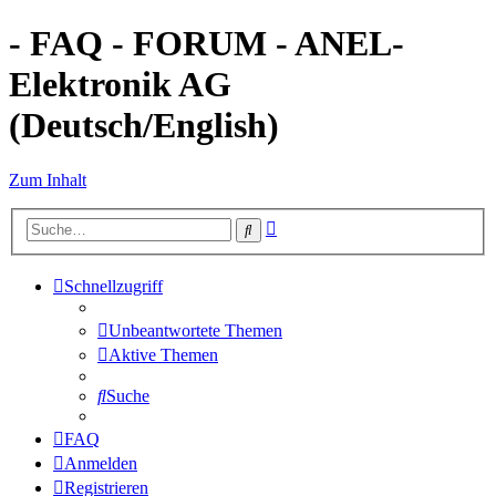
- FAQ - FORUM - ANEL-
Elektronik AG
(Deutsch/English)
Zum Inhalt
Erweiterte
Suche
Suche
Schnellzugriff
Unbeantwortete Themen
Aktive Themen
Suche
FAQ
Anmelden
Registrieren