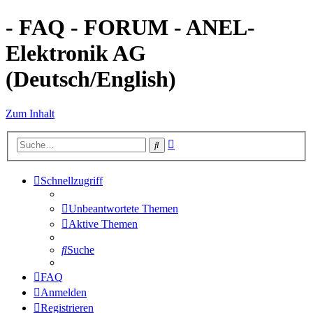
- FAQ - FORUM - ANEL-
Elektronik AG
(Deutsch/English)
Zum Inhalt
Erweiterte
Suche
Suche
Schnellzugriff
Unbeantwortete Themen
Aktive Themen
Suche
FAQ
Anmelden
Registrieren