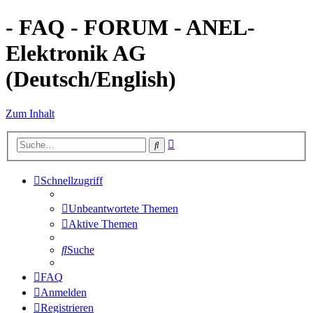
- FAQ - FORUM - ANEL-
Elektronik AG
(Deutsch/English)
Zum Inhalt
Erweiterte
Suche
Suche
Schnellzugriff
Unbeantwortete Themen
Aktive Themen
Suche
FAQ
Anmelden
Registrieren