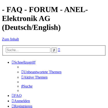
- FAQ - FORUM - ANEL-
Elektronik AG
(Deutsch/English)
Zum Inhalt
Erweiterte
Suche
Suche
Schnellzugriff
Unbeantwortete Themen
Aktive Themen
Suche
FAQ
Anmelden
Registrieren