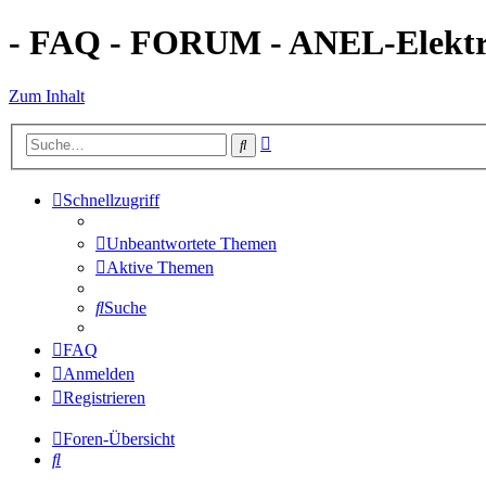
- FAQ - FORUM - ANEL-Elektro
Zum Inhalt
Erweiterte
Suche
Suche
Schnellzugriff
Unbeantwortete Themen
Aktive Themen
Suche
FAQ
Anmelden
Registrieren
Foren-Übersicht
Suche