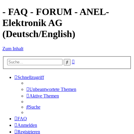
- FAQ - FORUM - ANEL-
Elektronik AG
(Deutsch/English)
Zum Inhalt
Erweiterte
Suche
Suche
Schnellzugriff
Unbeantwortete Themen
Aktive Themen
Suche
FAQ
Anmelden
Registrieren