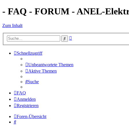
- FAQ - FORUM - ANEL-Elektro
Zum Inhalt
Erweiterte
Suche
Suche
Schnellzugriff
Unbeantwortete Themen
Aktive Themen
Suche
FAQ
Anmelden
Registrieren
Foren-Übersicht
Suche