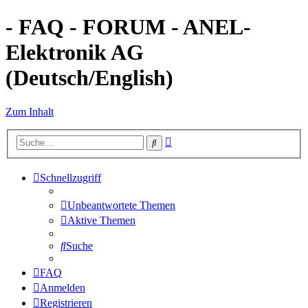
- FAQ - FORUM - ANEL-
Elektronik AG
(Deutsch/English)
Zum Inhalt
Erweiterte
Suche
Suche
Schnellzugriff
Unbeantwortete Themen
Aktive Themen
Suche
FAQ
Anmelden
Registrieren