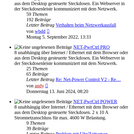
aus dem Desktop gesteuerte Steckdosen. Ein Webserver in
der Steckdosenleiste kommuniziert mit dem Netzwerk.
59
Themen
192
Beiträge
Letzter Beitrag
Verhalten beim Netzwerkausfall
Neuester
von
wbdd
Beitrag
Montag 5. September 2022, 13:33
NET-PwrCtrl PRO
8 unabhängig über Internet / Ethernet mit dem Browser oder
aus dem Desktop gesteuerte Steckdosen. Ein Webserver in
der Steckdosenleiste kommuniziert mit dem Netzwerk.
25
Themen
65
Beiträge
Letzter Beitrag
Re: Net-Power Control V2 - Re…
Neuester
von
andy
Beitrag
Donnerstag 13. Juni 2024, 08:20
NET-PwrCtrl POWER
8 unabhängig über Internet / Ethernet mit dem Browser oder
aus dem Desktop gesteuerte Steckdosen. 2 x 10 A
Stromnetzanschluss für max. 4600 W Belastung.
9
Themen
39
Beiträge
Letzter Beitrag
Problem mit Uhr/Zeitserver