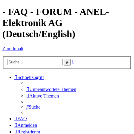
- FAQ - FORUM - ANEL-
Elektronik AG
(Deutsch/English)
Zum Inhalt
Erweiterte
Suche
Suche
Schnellzugriff
Unbeantwortete Themen
Aktive Themen
Suche
FAQ
Anmelden
Registrieren