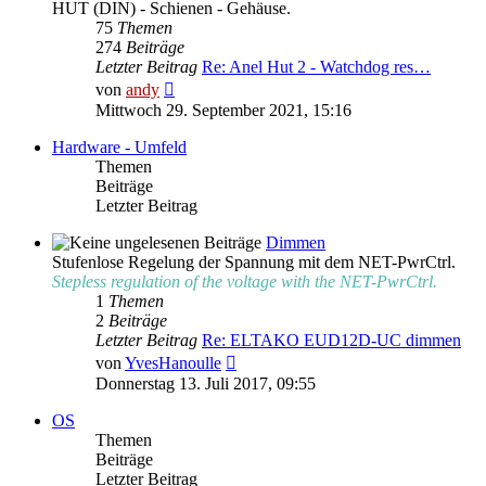
HUT (DIN) - Schienen - Gehäuse.
75
Themen
274
Beiträge
Letzter Beitrag
Re: Anel Hut 2 - Watchdog res…
Neuester
von
andy
Beitrag
Mittwoch 29. September 2021, 15:16
Hardware - Umfeld
Themen
Beiträge
Letzter Beitrag
Dimmen
Stufenlose Regelung der Spannung mit dem NET-PwrCtrl.
Stepless regulation of the voltage with the NET-PwrCtrl.
1
Themen
2
Beiträge
Letzter Beitrag
Re: ELTAKO EUD12D-UC dimmen
Neuester
von
YvesHanoulle
Beitrag
Donnerstag 13. Juli 2017, 09:55
OS
Themen
Beiträge
Letzter Beitrag