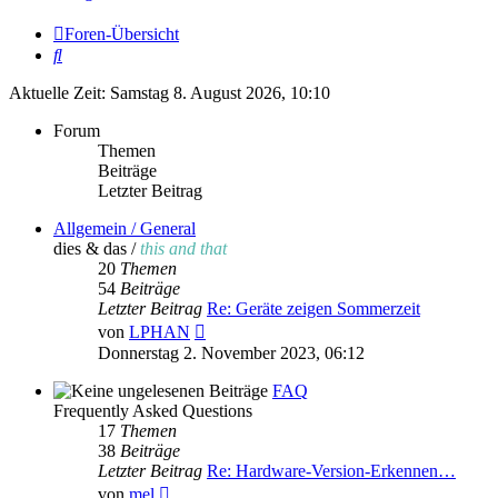
Foren-Übersicht
Suche
Aktuelle Zeit: Samstag 8. August 2026, 10:10
Forum
Themen
Beiträge
Letzter Beitrag
Allgemein / General
dies & das /
this and that
20
Themen
54
Beiträge
Letzter Beitrag
Re: Geräte zeigen Sommerzeit
Neuester
von
LPHAN
Beitrag
Donnerstag 2. November 2023, 06:12
FAQ
Frequently Asked Questions
17
Themen
38
Beiträge
Letzter Beitrag
Re: Hardware-Version-Erkennen…
Neuester
von
mel