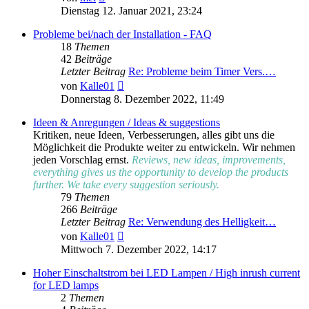
Beitrag
Dienstag 12. Januar 2021, 23:24
Probleme bei/nach der Installation - FAQ
18
Themen
42
Beiträge
Letzter Beitrag
Re: Probleme beim Timer Vers.…
Neuester
von
Kalle01
Beitrag
Donnerstag 8. Dezember 2022, 11:49
Ideen & Anregungen / Ideas & suggestions
Kritiken, neue Ideen, Verbesserungen, alles gibt uns die
Möglichkeit die Produkte weiter zu entwickeln. Wir nehmen
jeden Vorschlag ernst.
Reviews, new ideas, improvements,
everything gives us the opportunity to develop the products
further. We take every suggestion seriously.
79
Themen
266
Beiträge
Letzter Beitrag
Re: Verwendung des Helligkeit…
Neuester
von
Kalle01
Beitrag
Mittwoch 7. Dezember 2022, 14:17
Hoher Einschaltstrom bei LED Lampen / High inrush current
for LED lamps
2
Themen