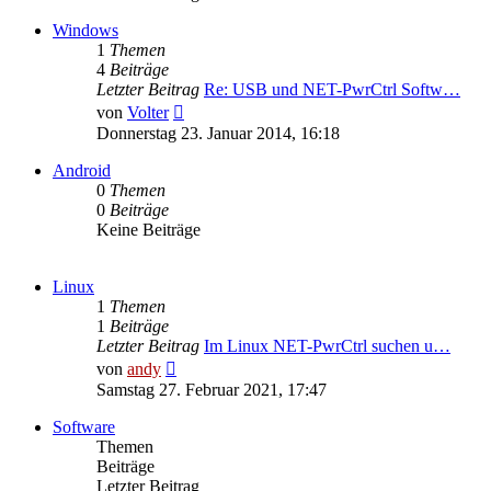
Windows
1
Themen
4
Beiträge
Letzter Beitrag
Re: USB und NET-PwrCtrl Softw…
Neuester
von
Volter
Beitrag
Donnerstag 23. Januar 2014, 16:18
Android
0
Themen
0
Beiträge
Keine Beiträge
Linux
1
Themen
1
Beiträge
Letzter Beitrag
Im Linux NET-PwrCtrl suchen u…
Neuester
von
andy
Beitrag
Samstag 27. Februar 2021, 17:47
Software
Themen
Beiträge
Letzter Beitrag