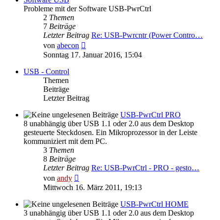
Probleme mit der Software USB-PwrCtrl
2
Themen
7
Beiträge
Letzter Beitrag
Re: USB-Pwrcntr (Power Contro…
Neuester
von
abecon
Beitrag
Sonntag 17. Januar 2016, 15:04
USB - Control
Themen
Beiträge
Letzter Beitrag
USB-PwrCtrl PRO
8 unabhängig über USB 1.1 oder 2.0 aus dem Desktop
gesteuerte Steckdosen. Ein Mikroprozessor in der Leiste
kommuniziert mit dem PC.
3
Themen
8
Beiträge
Letzter Beitrag
Re: USB-PwrCtrl - PRO - gesto…
Neuester
von
andy
Beitrag
Mittwoch 16. März 2011, 19:13
USB-PwrCtrl HOME
3 unabhängig über USB 1.1 oder 2.0 aus dem Desktop