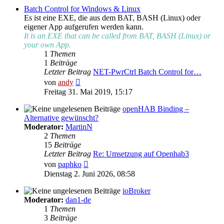
Batch Control for Windows & Linux
Es ist eine EXE, die aus dem BAT, BASH (Linux) oder
eigener App aufgerufen werden kann.
It is an EXE that can be called from BAT, BASH (Linux) or
your own App.
1
Themen
1
Beiträge
Letzter Beitrag
NET-PwrCtrl Batch Control for…
Neuester
von
andy
Beitrag
Freitag 31. Mai 2019, 15:17
openHAB Binding –
Alternative gewünscht?
Moderator:
MartinN
2
Themen
15
Beiträge
Letzter Beitrag
Re: Umsetzung auf Openhab3
Neuester
von
paphko
Beitrag
Dienstag 2. Juni 2026, 08:58
ioBroker
Moderator:
dan1-de
1
Themen
3
Beiträge