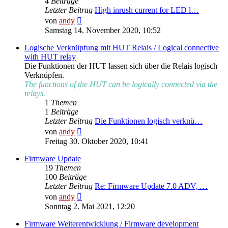
4
Beiträge
Letzter Beitrag
High inrush current for LED l…
Neuester
von
andy
Beitrag
Samstag 14. November 2020, 10:52
Logische Verknüpfung mit HUT Relais / Logical connective
with HUT relay
Die Funktionen der HUT lassen sich über die Relais logisch
Verknüpfen.
The functions of the HUT can be logically connected via the
relays.
1
Themen
1
Beiträge
Letzter Beitrag
Die Funktionen logisch verknü…
Neuester
von
andy
Beitrag
Freitag 30. Oktober 2020, 10:41
Firmware Update
19
Themen
100
Beiträge
Letzter Beitrag
Re: Firmware Update 7.0 ADV, …
Neuester
von
andy
Beitrag
Sonntag 2. Mai 2021, 12:20
Firmware Weiterentwicklung / Firmware development