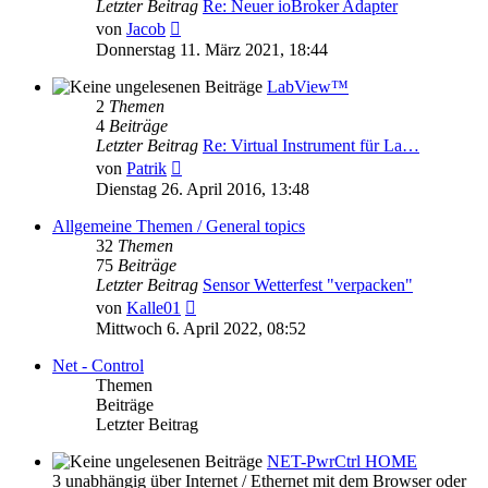
Letzter Beitrag
Re: Neuer ioBroker Adapter
Neuester
von
Jacob
Beitrag
Donnerstag 11. März 2021, 18:44
LabView™
2
Themen
4
Beiträge
Letzter Beitrag
Re: Virtual Instrument für La…
Neuester
von
Patrik
Beitrag
Dienstag 26. April 2016, 13:48
Allgemeine Themen / General topics
32
Themen
75
Beiträge
Letzter Beitrag
Sensor Wetterfest "verpacken"
Neuester
von
Kalle01
Beitrag
Mittwoch 6. April 2022, 08:52
Net - Control
Themen
Beiträge
Letzter Beitrag
NET-PwrCtrl HOME
3 unabhängig über Internet / Ethernet mit dem Browser oder