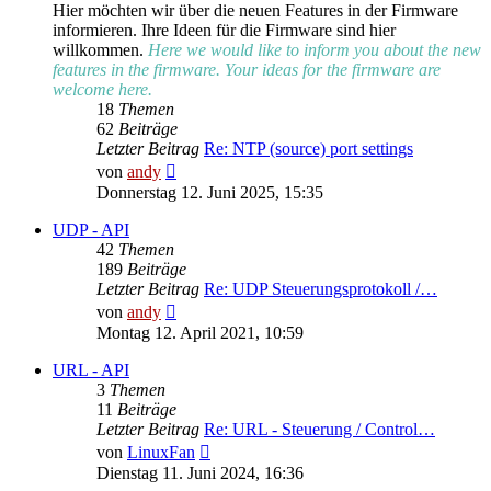
Hier möchten wir über die neuen Features in der Firmware
informieren. Ihre Ideen für die Firmware sind hier
willkommen.
Here we would like to inform you about the new
features in the firmware. Your ideas for the firmware are
welcome here.
18
Themen
62
Beiträge
Letzter Beitrag
Re: NTP (source) port settings
Neuester
von
andy
Beitrag
Donnerstag 12. Juni 2025, 15:35
UDP - API
42
Themen
189
Beiträge
Letzter Beitrag
Re: UDP Steuerungsprotokoll /…
Neuester
von
andy
Beitrag
Montag 12. April 2021, 10:59
URL - API
3
Themen
11
Beiträge
Letzter Beitrag
Re: URL - Steuerung / Control…
Neuester
von
LinuxFan
Beitrag
Dienstag 11. Juni 2024, 16:36