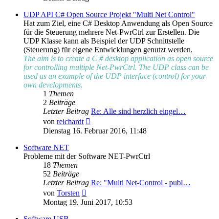
UDP API C# Open Source Projekt "Multi Net Control"
Hat zum Ziel, eine C# Desktop Anwendung als Open Source
für die Steuerung mehrere Net-PwrCtrl zur Erstellen. Die
UDP Klasse kann als Beispiel der UDP Schnittstelle
(Steuerung) für eigene Entwicklungen genutzt werden.
The aim is to create a C # desktop application as open source
for controlling multiple Net-PwrCtrl. The UDP class can be
used as an example of the UDP interface (control) for your
own developments.
1
Themen
2
Beiträge
Letzter Beitrag
Re: Alle sind herzlich eingel…
Neuester
von
reichardt
Beitrag
Dienstag 16. Februar 2016, 11:48
Software NET
Probleme mit der Software NET-PwrCtrl
18
Themen
52
Beiträge
Letzter Beitrag
Re: "Multi Net-Control - publ…
Neuester
von
Torsten
Beitrag
Montag 19. Juni 2017, 10:53
Software USB