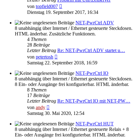
Neuester
von
topfield007
Beitrag
Dienstag 19. September 2017, 16:34
NET-PwrCtrl ADV
8 unabhängig über Internet / Ethernet gesteuerte Steckdosen.
HTML änderbar. Zusätzliche Funktionen.
4
Themen
28
Beiträge
Letzter Beitrag
Re: NET-PwrCtrl ADV startet u…
Neuester
von
petertosh
Beitrag
Samstag 22. September 2018, 16:59
NET-PwrCtrl IO
8 unabhängig über Internet / Ethernet gesteuerte Steckdosen.
8 Ein- oder Ausgänge frei konfigurierbar. HTML änderbar.
8
Themen
17
Beiträge
Letzter Beitrag
Re: NET-PwrCtrl IO mit NET-PW…
Neuester
von
andy
Beitrag
Samstag 30. Mai 2020, 12:54
NET-PwrCtrl HUT
8 unabhängig über Internet / Ethernet gesteuerte Relais + 8
Ein- oder Ausgänge frei konfigurierbar. HTML änderbar.