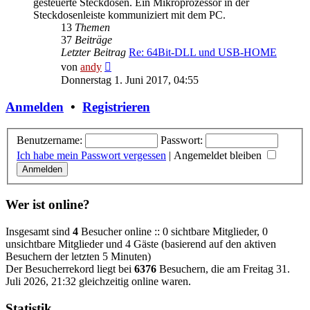
gesteuerte Steckdosen. Ein Mikroprozessor in der
Steckdosenleiste kommuniziert mit dem PC.
13
Themen
37
Beiträge
Letzter Beitrag
Re: 64Bit-DLL und USB-HOME
Neuester
von
andy
Beitrag
Donnerstag 1. Juni 2017, 04:55
Anmelden
•
Registrieren
Benutzername:
Passwort:
Ich habe mein Passwort vergessen
|
Angemeldet bleiben
Wer ist online?
Insgesamt sind
4
Besucher online :: 0 sichtbare Mitglieder, 0
unsichtbare Mitglieder und 4 Gäste (basierend auf den aktiven
Besuchern der letzten 5 Minuten)
Der Besucherrekord liegt bei
6376
Besuchern, die am Freitag 31.
Juli 2026, 21:32 gleichzeitig online waren.
Statistik