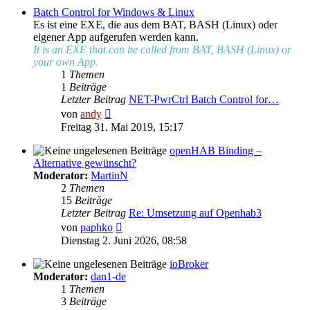
Batch Control for Windows & Linux
Es ist eine EXE, die aus dem BAT, BASH (Linux) oder
eigener App aufgerufen werden kann.
It is an EXE that can be called from BAT, BASH (Linux) or
your own App.
1
Themen
1
Beiträge
Letzter Beitrag
NET-PwrCtrl Batch Control for…
Neuester
von
andy
Beitrag
Freitag 31. Mai 2019, 15:17
openHAB Binding –
Alternative gewünscht?
Moderator:
MartinN
2
Themen
15
Beiträge
Letzter Beitrag
Re: Umsetzung auf Openhab3
Neuester
von
paphko
Beitrag
Dienstag 2. Juni 2026, 08:58
ioBroker
Moderator:
dan1-de
1
Themen
3
Beiträge