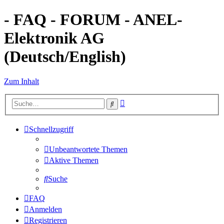
- FAQ - FORUM - ANEL-
Elektronik AG
(Deutsch/English)
Zum Inhalt
Erweiterte
Suche
Suche
Schnellzugriff
Unbeantwortete Themen
Aktive Themen
Suche
FAQ
Anmelden
Registrieren