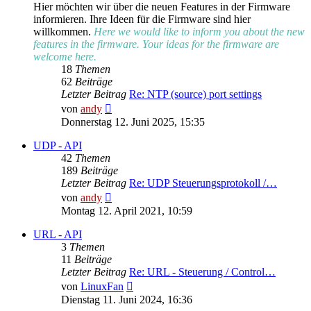
Hier möchten wir über die neuen Features in der Firmware
informieren. Ihre Ideen für die Firmware sind hier
willkommen.
Here we would like to inform you about the new
features in the firmware. Your ideas for the firmware are
welcome here.
18
Themen
62
Beiträge
Letzter Beitrag
Re: NTP (source) port settings
Neuester
von
andy
Beitrag
Donnerstag 12. Juni 2025, 15:35
UDP - API
42
Themen
189
Beiträge
Letzter Beitrag
Re: UDP Steuerungsprotokoll /…
Neuester
von
andy
Beitrag
Montag 12. April 2021, 10:59
URL - API
3
Themen
11
Beiträge
Letzter Beitrag
Re: URL - Steuerung / Control…
Neuester
von
LinuxFan
Beitrag
Dienstag 11. Juni 2024, 16:36