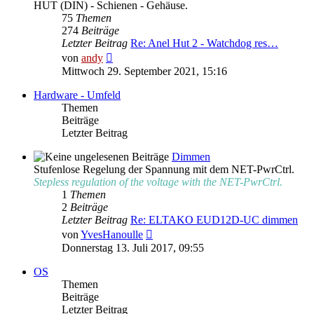
HUT (DIN) - Schienen - Gehäuse.
75
Themen
274
Beiträge
Letzter Beitrag
Re: Anel Hut 2 - Watchdog res…
Neuester
von
andy
Beitrag
Mittwoch 29. September 2021, 15:16
Hardware - Umfeld
Themen
Beiträge
Letzter Beitrag
Dimmen
Stufenlose Regelung der Spannung mit dem NET-PwrCtrl.
Stepless regulation of the voltage with the NET-PwrCtrl.
1
Themen
2
Beiträge
Letzter Beitrag
Re: ELTAKO EUD12D-UC dimmen
Neuester
von
YvesHanoulle
Beitrag
Donnerstag 13. Juli 2017, 09:55
OS
Themen
Beiträge
Letzter Beitrag