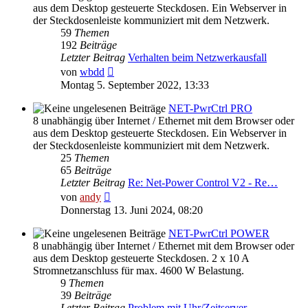
aus dem Desktop gesteuerte Steckdosen. Ein Webserver in
der Steckdosenleiste kommuniziert mit dem Netzwerk.
59
Themen
192
Beiträge
Letzter Beitrag
Verhalten beim Netzwerkausfall
Neuester
von
wbdd
Beitrag
Montag 5. September 2022, 13:33
NET-PwrCtrl PRO
8 unabhängig über Internet / Ethernet mit dem Browser oder
aus dem Desktop gesteuerte Steckdosen. Ein Webserver in
der Steckdosenleiste kommuniziert mit dem Netzwerk.
25
Themen
65
Beiträge
Letzter Beitrag
Re: Net-Power Control V2 - Re…
Neuester
von
andy
Beitrag
Donnerstag 13. Juni 2024, 08:20
NET-PwrCtrl POWER
8 unabhängig über Internet / Ethernet mit dem Browser oder
aus dem Desktop gesteuerte Steckdosen. 2 x 10 A
Stromnetzanschluss für max. 4600 W Belastung.
9
Themen
39
Beiträge
Letzter Beitrag
Problem mit Uhr/Zeitserver