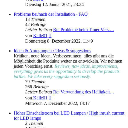
Beitrag
Dienstag 12. Januar 2021, 23:24
Probleme bei/nach der Installation - FAQ
18
Themen
42
Beiträge
Letzter Beitrag
Re: Probleme beim Timer Vers.…
Neuester
von
Kalle01
Beitrag
Donnerstag 8. Dezember 2022, 11:49
Ideen & Anregungen / Ideas & suggestions
Kritiken, neue Ideen, Verbesserungen, alles gibt uns die
Möglichkeit die Produkte weiter zu entwickeln. Wir nehmen
jeden Vorschlag ernst.
Reviews, new ideas, improvements,
everything gives us the opportunity to develop the products
further. We take every suggestion seriously.
79
Themen
266
Beiträge
Letzter Beitrag
Re: Verwendung des Helligkeit…
Neuester
von
Kalle01
Beitrag
Mittwoch 7. Dezember 2022, 14:17
Hoher Einschaltstrom bei LED Lampen / High inrush current
for LED lamps
2
Themen