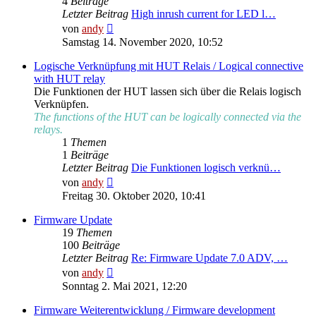
4
Beiträge
Letzter Beitrag
High inrush current for LED l…
Neuester
von
andy
Beitrag
Samstag 14. November 2020, 10:52
Logische Verknüpfung mit HUT Relais / Logical connective
with HUT relay
Die Funktionen der HUT lassen sich über die Relais logisch
Verknüpfen.
The functions of the HUT can be logically connected via the
relays.
1
Themen
1
Beiträge
Letzter Beitrag
Die Funktionen logisch verknü…
Neuester
von
andy
Beitrag
Freitag 30. Oktober 2020, 10:41
Firmware Update
19
Themen
100
Beiträge
Letzter Beitrag
Re: Firmware Update 7.0 ADV, …
Neuester
von
andy
Beitrag
Sonntag 2. Mai 2021, 12:20
Firmware Weiterentwicklung / Firmware development