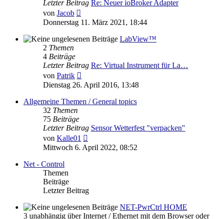
Letzter Beitrag
Re: Neuer ioBroker Adapter
Neuester
von
Jacob
Beitrag
Donnerstag 11. März 2021, 18:44
LabView™
2
Themen
4
Beiträge
Letzter Beitrag
Re: Virtual Instrument für La…
Neuester
von
Patrik
Beitrag
Dienstag 26. April 2016, 13:48
Allgemeine Themen / General topics
32
Themen
75
Beiträge
Letzter Beitrag
Sensor Wetterfest "verpacken"
Neuester
von
Kalle01
Beitrag
Mittwoch 6. April 2022, 08:52
Net - Control
Themen
Beiträge
Letzter Beitrag
NET-PwrCtrl HOME
3 unabhängig über Internet / Ethernet mit dem Browser oder