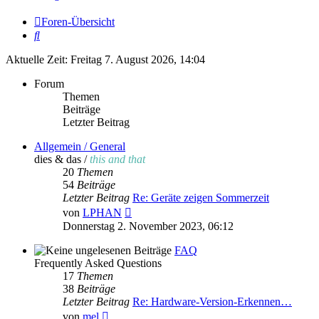
Foren-Übersicht
Suche
Aktuelle Zeit: Freitag 7. August 2026, 14:04
Forum
Themen
Beiträge
Letzter Beitrag
Allgemein / General
dies & das /
this and that
20
Themen
54
Beiträge
Letzter Beitrag
Re: Geräte zeigen Sommerzeit
Neuester
von
LPHAN
Beitrag
Donnerstag 2. November 2023, 06:12
FAQ
Frequently Asked Questions
17
Themen
38
Beiträge
Letzter Beitrag
Re: Hardware-Version-Erkennen…
Neuester
von
mel