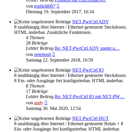
Neuester
von
topfield007
Beitrag
Dienstag 19. September 2017, 16:34
NET-PwrCtrl ADV
8 unabhängig über Internet / Ethernet gesteuerte Steckdosen.
HTML änderbar. Zusätzliche Funktionen.
4
Themen
28
Beiträge
Letzter Beitrag
Re: NET-PwrCtrl ADV startet u…
Neuester
von
petertosh
Beitrag
Samstag 22. September 2018, 16:59
NET-PwrCtrl IO
8 unabhängig über Internet / Ethernet gesteuerte Steckdosen.
8 Ein- oder Ausgänge frei konfigurierbar. HTML änderbar.
8
Themen
17
Beiträge
Letzter Beitrag
Re: NET-PwrCtrl IO mit NET-PW…
Neuester
von
andy
Beitrag
Samstag 30. Mai 2020, 12:54
NET-PwrCtrl HUT
8 unabhängig über Internet / Ethernet gesteuerte Relais + 8
Ein- oder Ausgänge frei konfigurierbar. HTML änderbar.