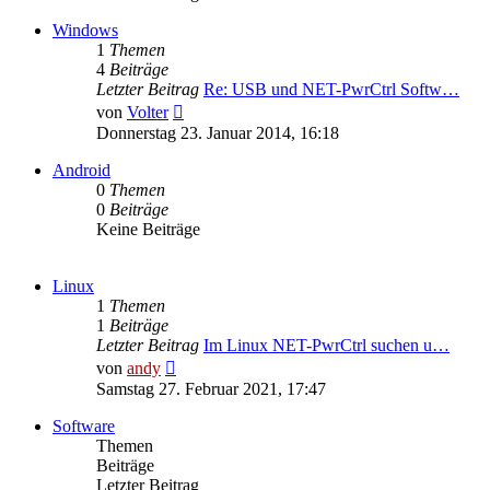
Windows
1
Themen
4
Beiträge
Letzter Beitrag
Re: USB und NET-PwrCtrl Softw…
Neuester
von
Volter
Beitrag
Donnerstag 23. Januar 2014, 16:18
Android
0
Themen
0
Beiträge
Keine Beiträge
Linux
1
Themen
1
Beiträge
Letzter Beitrag
Im Linux NET-PwrCtrl suchen u…
Neuester
von
andy
Beitrag
Samstag 27. Februar 2021, 17:47
Software
Themen
Beiträge
Letzter Beitrag