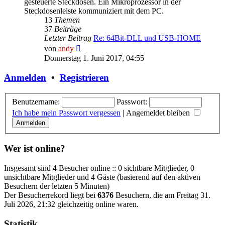
gesteuerte Steckdosen. Ein Mikroprozessor in der
Steckdosenleiste kommuniziert mit dem PC.
13
Themen
37
Beiträge
Letzter Beitrag
Re: 64Bit-DLL und USB-HOME
Neuester
von
andy
Beitrag
Donnerstag 1. Juni 2017, 04:55
Anmelden
•
Registrieren
Benutzername:
Passwort:
Ich habe mein Passwort vergessen
|
Angemeldet bleiben
Wer ist online?
Insgesamt sind
4
Besucher online :: 0 sichtbare Mitglieder, 0
unsichtbare Mitglieder und 4 Gäste (basierend auf den aktiven
Besuchern der letzten 5 Minuten)
Der Besucherrekord liegt bei
6376
Besuchern, die am Freitag 31.
Juli 2026, 21:32 gleichzeitig online waren.
Statistik