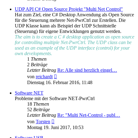
UDP API C# Open Source Projekt "Multi Net Control"
Hat zum Ziel, eine C# Desktop Anwendung als Open Source
für die Steuerung mehrere Net-PwrCtrl zur Erstellen. Die
UDP Klasse kann als Beispiel der UDP Schnittstelle
(Steuerung) für eigene Entwicklungen genutzt werden.
The aim is to create a C # desktop application as open source
for controlling multiple Net-PwrCtrl. The UDP class can be
used as an example of the UDP interface (control) for your
own developments.
1
Themen
2
Beiträge
Letzter Beitrag
Re: Alle sind herzlich eingel…
Neuester
von
reichardt
Beitrag
Dienstag 16. Februar 2016, 11:48
Software NET
Probleme mit der Software NET-PwrCtrl
18
Themen
52
Beiträge
Letzter Beitrag
Re: "Multi Net-Control - publ…
Neuester
von
Torsten
Beitrag
Montag 19. Juni 2017, 10:53
Software USB