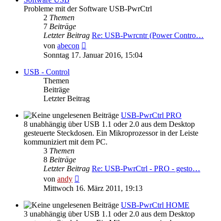
Probleme mit der Software USB-PwrCtrl
2
Themen
7
Beiträge
Letzter Beitrag
Re: USB-Pwrcntr (Power Contro…
Neuester
von
abecon
Beitrag
Sonntag 17. Januar 2016, 15:04
USB - Control
Themen
Beiträge
Letzter Beitrag
USB-PwrCtrl PRO
8 unabhängig über USB 1.1 oder 2.0 aus dem Desktop
gesteuerte Steckdosen. Ein Mikroprozessor in der Leiste
kommuniziert mit dem PC.
3
Themen
8
Beiträge
Letzter Beitrag
Re: USB-PwrCtrl - PRO - gesto…
Neuester
von
andy
Beitrag
Mittwoch 16. März 2011, 19:13
USB-PwrCtrl HOME
3 unabhängig über USB 1.1 oder 2.0 aus dem Desktop