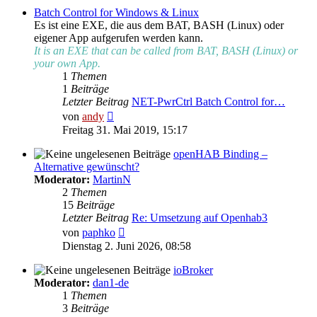
Batch Control for Windows & Linux
Es ist eine EXE, die aus dem BAT, BASH (Linux) oder
eigener App aufgerufen werden kann.
It is an EXE that can be called from BAT, BASH (Linux) or
your own App.
1
Themen
1
Beiträge
Letzter Beitrag
NET-PwrCtrl Batch Control for…
Neuester
von
andy
Beitrag
Freitag 31. Mai 2019, 15:17
openHAB Binding –
Alternative gewünscht?
Moderator:
MartinN
2
Themen
15
Beiträge
Letzter Beitrag
Re: Umsetzung auf Openhab3
Neuester
von
paphko
Beitrag
Dienstag 2. Juni 2026, 08:58
ioBroker
Moderator:
dan1-de
1
Themen
3
Beiträge