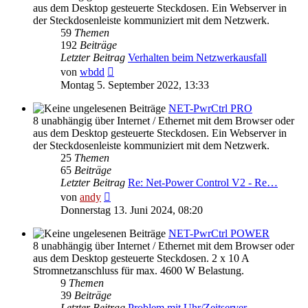
aus dem Desktop gesteuerte Steckdosen. Ein Webserver in
der Steckdosenleiste kommuniziert mit dem Netzwerk.
59
Themen
192
Beiträge
Letzter Beitrag
Verhalten beim Netzwerkausfall
Neuester
von
wbdd
Beitrag
Montag 5. September 2022, 13:33
NET-PwrCtrl PRO
8 unabhängig über Internet / Ethernet mit dem Browser oder
aus dem Desktop gesteuerte Steckdosen. Ein Webserver in
der Steckdosenleiste kommuniziert mit dem Netzwerk.
25
Themen
65
Beiträge
Letzter Beitrag
Re: Net-Power Control V2 - Re…
Neuester
von
andy
Beitrag
Donnerstag 13. Juni 2024, 08:20
NET-PwrCtrl POWER
8 unabhängig über Internet / Ethernet mit dem Browser oder
aus dem Desktop gesteuerte Steckdosen. 2 x 10 A
Stromnetzanschluss für max. 4600 W Belastung.
9
Themen
39
Beiträge
Letzter Beitrag
Problem mit Uhr/Zeitserver