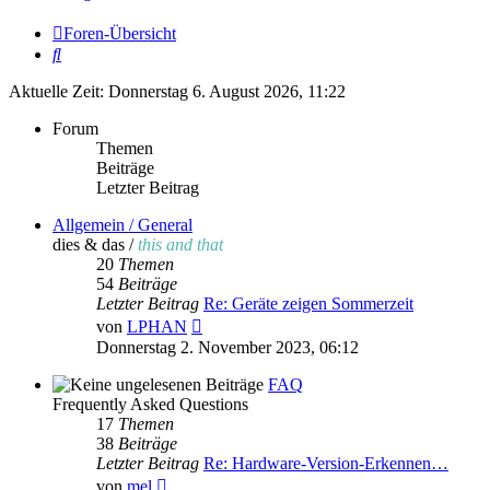
Foren-Übersicht
Suche
Aktuelle Zeit: Donnerstag 6. August 2026, 11:22
Forum
Themen
Beiträge
Letzter Beitrag
Allgemein / General
dies & das /
this and that
20
Themen
54
Beiträge
Letzter Beitrag
Re: Geräte zeigen Sommerzeit
Neuester
von
LPHAN
Beitrag
Donnerstag 2. November 2023, 06:12
FAQ
Frequently Asked Questions
17
Themen
38
Beiträge
Letzter Beitrag
Re: Hardware-Version-Erkennen…
Neuester
von
mel