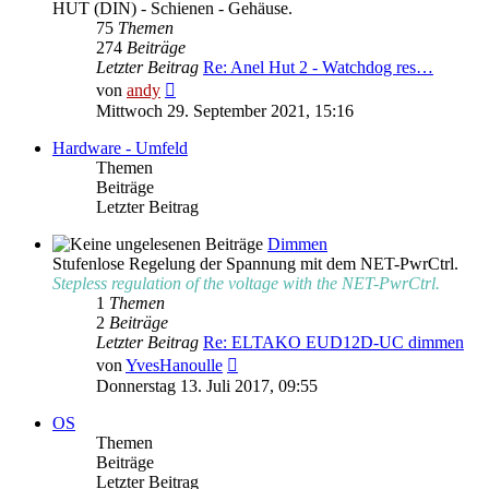
HUT (DIN) - Schienen - Gehäuse.
75
Themen
274
Beiträge
Letzter Beitrag
Re: Anel Hut 2 - Watchdog res…
Neuester
von
andy
Beitrag
Mittwoch 29. September 2021, 15:16
Hardware - Umfeld
Themen
Beiträge
Letzter Beitrag
Dimmen
Stufenlose Regelung der Spannung mit dem NET-PwrCtrl.
Stepless regulation of the voltage with the NET-PwrCtrl.
1
Themen
2
Beiträge
Letzter Beitrag
Re: ELTAKO EUD12D-UC dimmen
Neuester
von
YvesHanoulle
Beitrag
Donnerstag 13. Juli 2017, 09:55
OS
Themen
Beiträge
Letzter Beitrag