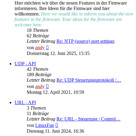
Hier möchten wir über die neuen Features in der Firmware
informieren. Ihre Ideen für die Firmware sind hier
willkommen.
Here we would like to inform you about the new
features in the firmware. Your ideas for the firmware are
welcome here.
18
Themen
62
Beiträge
Letzter Beitrag
Re: NTP (source) port settings
Neuester
von
andy
Beitrag
Donnerstag 12. Juni 2025, 15:35
UDP - API
42
Themen
189
Beiträge
Letzter Beitrag
Re: UDP Steuerungsprotokoll /…
Neuester
von
andy
Beitrag
Montag 12. April 2021, 10:59
URL - API
3
Themen
11
Beiträge
Letzter Beitrag
Re: URL - Steuerung / Control…
Neuester
von
LinuxFan
Beitrag
Dienstag 11. Juni 2024, 16:36