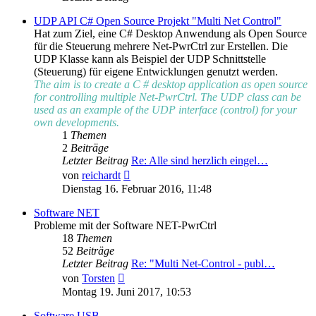
UDP API C# Open Source Projekt "Multi Net Control"
Hat zum Ziel, eine C# Desktop Anwendung als Open Source
für die Steuerung mehrere Net-PwrCtrl zur Erstellen. Die
UDP Klasse kann als Beispiel der UDP Schnittstelle
(Steuerung) für eigene Entwicklungen genutzt werden.
The aim is to create a C # desktop application as open source
for controlling multiple Net-PwrCtrl. The UDP class can be
used as an example of the UDP interface (control) for your
own developments.
1
Themen
2
Beiträge
Letzter Beitrag
Re: Alle sind herzlich eingel…
Neuester
von
reichardt
Beitrag
Dienstag 16. Februar 2016, 11:48
Software NET
Probleme mit der Software NET-PwrCtrl
18
Themen
52
Beiträge
Letzter Beitrag
Re: "Multi Net-Control - publ…
Neuester
von
Torsten
Beitrag
Montag 19. Juni 2017, 10:53
Software USB