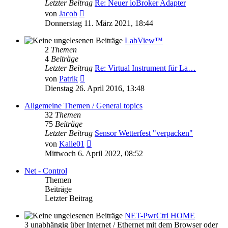
Letzter Beitrag
Re: Neuer ioBroker Adapter
Neuester
von
Jacob
Beitrag
Donnerstag 11. März 2021, 18:44
LabView™
2
Themen
4
Beiträge
Letzter Beitrag
Re: Virtual Instrument für La…
Neuester
von
Patrik
Beitrag
Dienstag 26. April 2016, 13:48
Allgemeine Themen / General topics
32
Themen
75
Beiträge
Letzter Beitrag
Sensor Wetterfest "verpacken"
Neuester
von
Kalle01
Beitrag
Mittwoch 6. April 2022, 08:52
Net - Control
Themen
Beiträge
Letzter Beitrag
NET-PwrCtrl HOME
3 unabhängig über Internet / Ethernet mit dem Browser oder