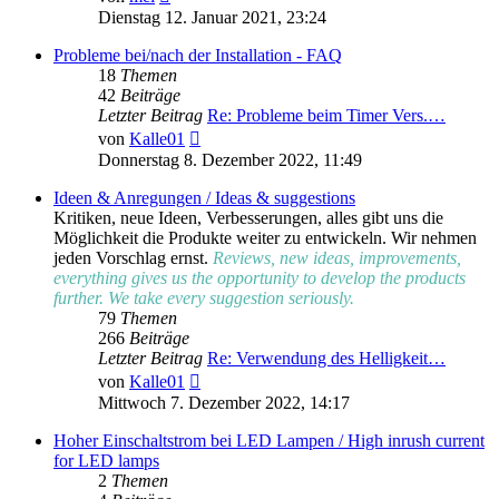
Beitrag
Dienstag 12. Januar 2021, 23:24
Probleme bei/nach der Installation - FAQ
18
Themen
42
Beiträge
Letzter Beitrag
Re: Probleme beim Timer Vers.…
Neuester
von
Kalle01
Beitrag
Donnerstag 8. Dezember 2022, 11:49
Ideen & Anregungen / Ideas & suggestions
Kritiken, neue Ideen, Verbesserungen, alles gibt uns die
Möglichkeit die Produkte weiter zu entwickeln. Wir nehmen
jeden Vorschlag ernst.
Reviews, new ideas, improvements,
everything gives us the opportunity to develop the products
further. We take every suggestion seriously.
79
Themen
266
Beiträge
Letzter Beitrag
Re: Verwendung des Helligkeit…
Neuester
von
Kalle01
Beitrag
Mittwoch 7. Dezember 2022, 14:17
Hoher Einschaltstrom bei LED Lampen / High inrush current
for LED lamps
2
Themen