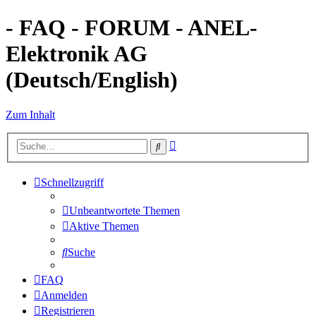
- FAQ - FORUM - ANEL-
Elektronik AG
(Deutsch/English)
Zum Inhalt
Erweiterte
Suche
Suche
Schnellzugriff
Unbeantwortete Themen
Aktive Themen
Suche
FAQ
Anmelden
Registrieren