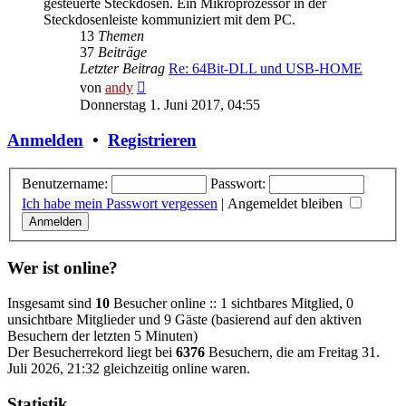
gesteuerte Steckdosen. Ein Mikroprozessor in der
Steckdosenleiste kommuniziert mit dem PC.
13
Themen
37
Beiträge
Letzter Beitrag
Re: 64Bit-DLL und USB-HOME
Neuester
von
andy
Beitrag
Donnerstag 1. Juni 2017, 04:55
Anmelden
•
Registrieren
Benutzername:
Passwort:
Ich habe mein Passwort vergessen
|
Angemeldet bleiben
Wer ist online?
Insgesamt sind
10
Besucher online :: 1 sichtbares Mitglied, 0
unsichtbare Mitglieder und 9 Gäste (basierend auf den aktiven
Besuchern der letzten 5 Minuten)
Der Besucherrekord liegt bei
6376
Besuchern, die am Freitag 31.
Juli 2026, 21:32 gleichzeitig online waren.
Statistik