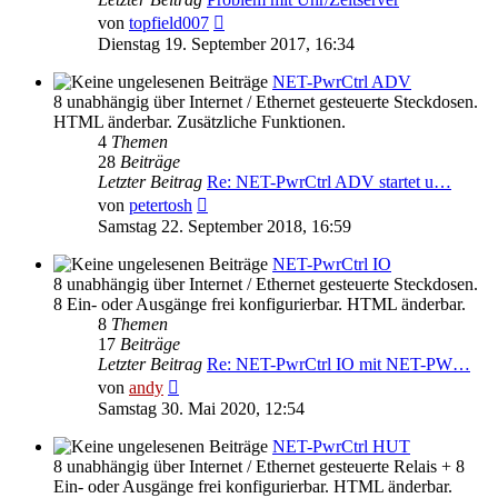
Neuester
von
topfield007
Beitrag
Dienstag 19. September 2017, 16:34
NET-PwrCtrl ADV
8 unabhängig über Internet / Ethernet gesteuerte Steckdosen.
HTML änderbar. Zusätzliche Funktionen.
4
Themen
28
Beiträge
Letzter Beitrag
Re: NET-PwrCtrl ADV startet u…
Neuester
von
petertosh
Beitrag
Samstag 22. September 2018, 16:59
NET-PwrCtrl IO
8 unabhängig über Internet / Ethernet gesteuerte Steckdosen.
8 Ein- oder Ausgänge frei konfigurierbar. HTML änderbar.
8
Themen
17
Beiträge
Letzter Beitrag
Re: NET-PwrCtrl IO mit NET-PW…
Neuester
von
andy
Beitrag
Samstag 30. Mai 2020, 12:54
NET-PwrCtrl HUT
8 unabhängig über Internet / Ethernet gesteuerte Relais + 8
Ein- oder Ausgänge frei konfigurierbar. HTML änderbar.