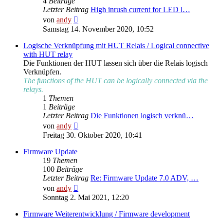
4
Beiträge
Letzter Beitrag
High inrush current for LED l…
Neuester
von
andy
Beitrag
Samstag 14. November 2020, 10:52
Logische Verknüpfung mit HUT Relais / Logical connective
with HUT relay
Die Funktionen der HUT lassen sich über die Relais logisch
Verknüpfen.
The functions of the HUT can be logically connected via the
relays.
1
Themen
1
Beiträge
Letzter Beitrag
Die Funktionen logisch verknü…
Neuester
von
andy
Beitrag
Freitag 30. Oktober 2020, 10:41
Firmware Update
19
Themen
100
Beiträge
Letzter Beitrag
Re: Firmware Update 7.0 ADV, …
Neuester
von
andy
Beitrag
Sonntag 2. Mai 2021, 12:20
Firmware Weiterentwicklung / Firmware development