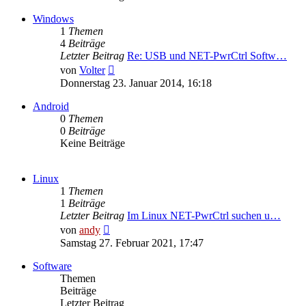
Windows
1
Themen
4
Beiträge
Letzter Beitrag
Re: USB und NET-PwrCtrl Softw…
Neuester
von
Volter
Beitrag
Donnerstag 23. Januar 2014, 16:18
Android
0
Themen
0
Beiträge
Keine Beiträge
Linux
1
Themen
1
Beiträge
Letzter Beitrag
Im Linux NET-PwrCtrl suchen u…
Neuester
von
andy
Beitrag
Samstag 27. Februar 2021, 17:47
Software
Themen
Beiträge
Letzter Beitrag