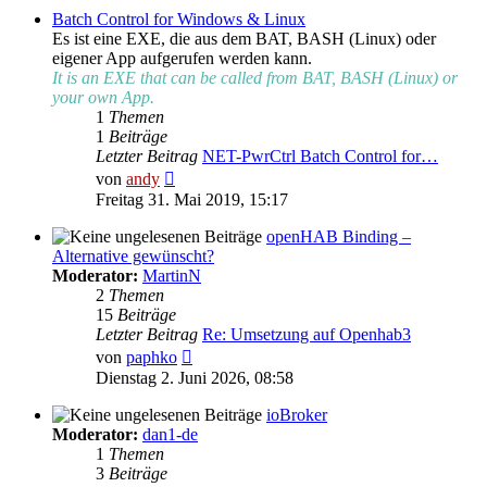
Batch Control for Windows & Linux
Es ist eine EXE, die aus dem BAT, BASH (Linux) oder
eigener App aufgerufen werden kann.
It is an EXE that can be called from BAT, BASH (Linux) or
your own App.
1
Themen
1
Beiträge
Letzter Beitrag
NET-PwrCtrl Batch Control for…
Neuester
von
andy
Beitrag
Freitag 31. Mai 2019, 15:17
openHAB Binding –
Alternative gewünscht?
Moderator:
MartinN
2
Themen
15
Beiträge
Letzter Beitrag
Re: Umsetzung auf Openhab3
Neuester
von
paphko
Beitrag
Dienstag 2. Juni 2026, 08:58
ioBroker
Moderator:
dan1-de
1
Themen
3
Beiträge