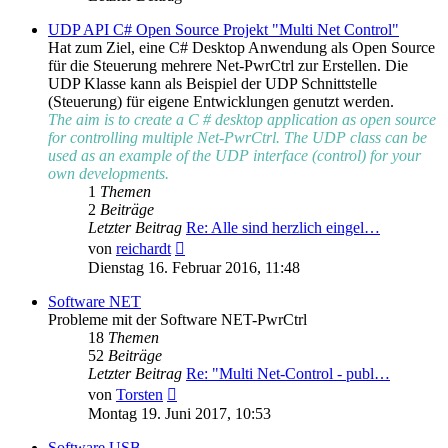
UDP API C# Open Source Projekt "Multi Net Control"
Hat zum Ziel, eine C# Desktop Anwendung als Open Source
für die Steuerung mehrere Net-PwrCtrl zur Erstellen. Die
UDP Klasse kann als Beispiel der UDP Schnittstelle
(Steuerung) für eigene Entwicklungen genutzt werden.
The aim is to create a C # desktop application as open source
for controlling multiple Net-PwrCtrl. The UDP class can be
used as an example of the UDP interface (control) for your
own developments.
1
Themen
2
Beiträge
Letzter Beitrag
Re: Alle sind herzlich eingel…
Neuester
von
reichardt
Beitrag
Dienstag 16. Februar 2016, 11:48
Software NET
Probleme mit der Software NET-PwrCtrl
18
Themen
52
Beiträge
Letzter Beitrag
Re: "Multi Net-Control - publ…
Neuester
von
Torsten
Beitrag
Montag 19. Juni 2017, 10:53
Software USB