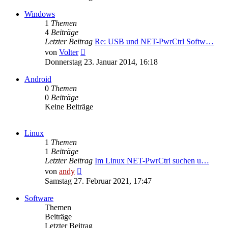
Windows
1
Themen
4
Beiträge
Letzter Beitrag
Re: USB und NET-PwrCtrl Softw…
Neuester
von
Volter
Beitrag
Donnerstag 23. Januar 2014, 16:18
Android
0
Themen
0
Beiträge
Keine Beiträge
Linux
1
Themen
1
Beiträge
Letzter Beitrag
Im Linux NET-PwrCtrl suchen u…
Neuester
von
andy
Beitrag
Samstag 27. Februar 2021, 17:47
Software
Themen
Beiträge
Letzter Beitrag