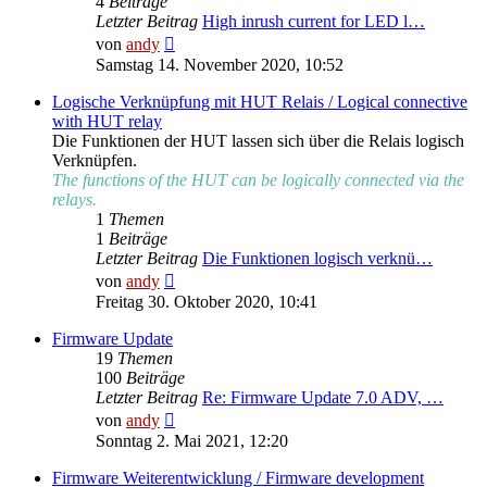
4
Beiträge
Letzter Beitrag
High inrush current for LED l…
Neuester
von
andy
Beitrag
Samstag 14. November 2020, 10:52
Logische Verknüpfung mit HUT Relais / Logical connective
with HUT relay
Die Funktionen der HUT lassen sich über die Relais logisch
Verknüpfen.
The functions of the HUT can be logically connected via the
relays.
1
Themen
1
Beiträge
Letzter Beitrag
Die Funktionen logisch verknü…
Neuester
von
andy
Beitrag
Freitag 30. Oktober 2020, 10:41
Firmware Update
19
Themen
100
Beiträge
Letzter Beitrag
Re: Firmware Update 7.0 ADV, …
Neuester
von
andy
Beitrag
Sonntag 2. Mai 2021, 12:20
Firmware Weiterentwicklung / Firmware development