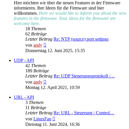
Hier möchten wir über die neuen Features in der Firmware
informieren. Ihre Ideen für die Firmware sind hier
willkommen.
Here we would like to inform you about the new
features in the firmware. Your ideas for the firmware are
welcome here.
18
Themen
62
Beiträge
Letzter Beitrag
Re: NTP (source) port settings
Neuester
von
andy
Beitrag
Donnerstag 12. Juni 2025, 15:35
UDP - API
42
Themen
189
Beiträge
Letzter Beitrag
Re: UDP Steuerungsprotokoll /…
Neuester
von
andy
Beitrag
Montag 12. April 2021, 10:59
URL - API
3
Themen
11
Beiträge
Letzter Beitrag
Re: URL - Steuerung / Control…
Neuester
von
LinuxFan
Beitrag
Dienstag 11. Juni 2024, 16:36