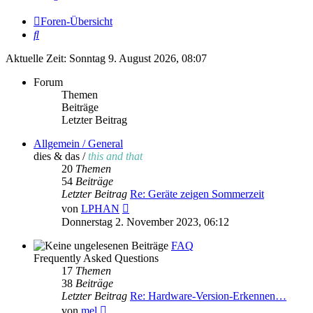
Foren-Übersicht
Suche
Aktuelle Zeit: Sonntag 9. August 2026, 08:07
Forum
Themen
Beiträge
Letzter Beitrag
Allgemein / General
dies & das /
this and that
20
Themen
54
Beiträge
Letzter Beitrag
Re: Geräte zeigen Sommerzeit
Neuester
von
LPHAN
Beitrag
Donnerstag 2. November 2023, 06:12
FAQ
Frequently Asked Questions
17
Themen
38
Beiträge
Letzter Beitrag
Re: Hardware-Version-Erkennen…
Neuester
von
mel