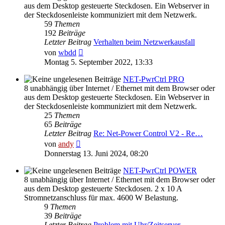
aus dem Desktop gesteuerte Steckdosen. Ein Webserver in
der Steckdosenleiste kommuniziert mit dem Netzwerk.
59
Themen
192
Beiträge
Letzter Beitrag
Verhalten beim Netzwerkausfall
Neuester
von
wbdd
Beitrag
Montag 5. September 2022, 13:33
NET-PwrCtrl PRO
8 unabhängig über Internet / Ethernet mit dem Browser oder
aus dem Desktop gesteuerte Steckdosen. Ein Webserver in
der Steckdosenleiste kommuniziert mit dem Netzwerk.
25
Themen
65
Beiträge
Letzter Beitrag
Re: Net-Power Control V2 - Re…
Neuester
von
andy
Beitrag
Donnerstag 13. Juni 2024, 08:20
NET-PwrCtrl POWER
8 unabhängig über Internet / Ethernet mit dem Browser oder
aus dem Desktop gesteuerte Steckdosen. 2 x 10 A
Stromnetzanschluss für max. 4600 W Belastung.
9
Themen
39
Beiträge
Letzter Beitrag
Problem mit Uhr/Zeitserver