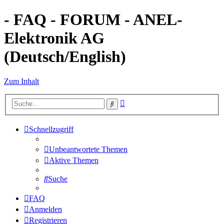
- FAQ - FORUM - ANEL-
Elektronik AG
(Deutsch/English)
Zum Inhalt
Erweiterte
Suche
Suche
Schnellzugriff
Unbeantwortete Themen
Aktive Themen
Suche
FAQ
Anmelden
Registrieren