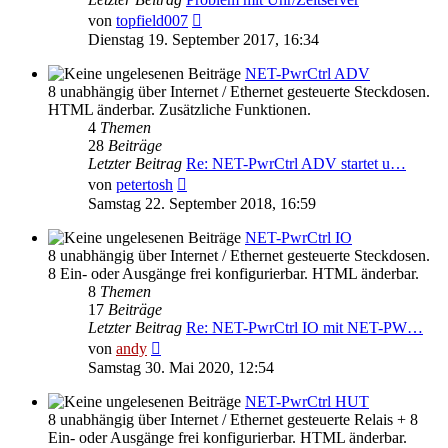
Neuester
von
topfield007
Beitrag
Dienstag 19. September 2017, 16:34
NET-PwrCtrl ADV
8 unabhängig über Internet / Ethernet gesteuerte Steckdosen.
HTML änderbar. Zusätzliche Funktionen.
4
Themen
28
Beiträge
Letzter Beitrag
Re: NET-PwrCtrl ADV startet u…
Neuester
von
petertosh
Beitrag
Samstag 22. September 2018, 16:59
NET-PwrCtrl IO
8 unabhängig über Internet / Ethernet gesteuerte Steckdosen.
8 Ein- oder Ausgänge frei konfigurierbar. HTML änderbar.
8
Themen
17
Beiträge
Letzter Beitrag
Re: NET-PwrCtrl IO mit NET-PW…
Neuester
von
andy
Beitrag
Samstag 30. Mai 2020, 12:54
NET-PwrCtrl HUT
8 unabhängig über Internet / Ethernet gesteuerte Relais + 8
Ein- oder Ausgänge frei konfigurierbar. HTML änderbar.