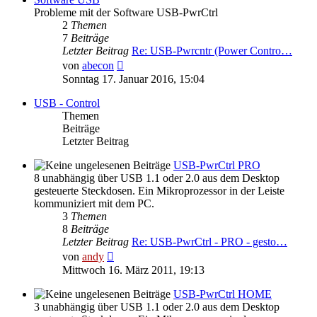
Probleme mit der Software USB-PwrCtrl
2
Themen
7
Beiträge
Letzter Beitrag
Re: USB-Pwrcntr (Power Contro…
Neuester
von
abecon
Beitrag
Sonntag 17. Januar 2016, 15:04
USB - Control
Themen
Beiträge
Letzter Beitrag
USB-PwrCtrl PRO
8 unabhängig über USB 1.1 oder 2.0 aus dem Desktop
gesteuerte Steckdosen. Ein Mikroprozessor in der Leiste
kommuniziert mit dem PC.
3
Themen
8
Beiträge
Letzter Beitrag
Re: USB-PwrCtrl - PRO - gesto…
Neuester
von
andy
Beitrag
Mittwoch 16. März 2011, 19:13
USB-PwrCtrl HOME
3 unabhängig über USB 1.1 oder 2.0 aus dem Desktop