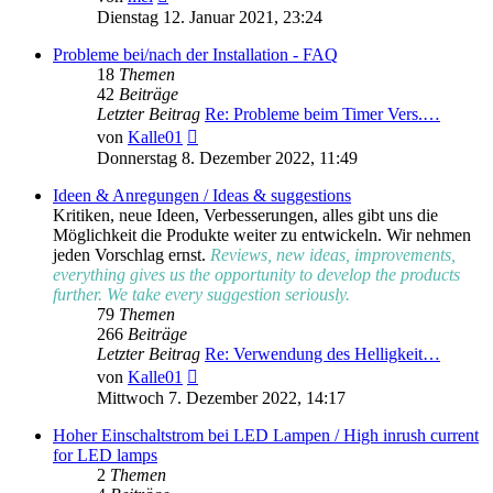
Beitrag
Dienstag 12. Januar 2021, 23:24
Probleme bei/nach der Installation - FAQ
18
Themen
42
Beiträge
Letzter Beitrag
Re: Probleme beim Timer Vers.…
Neuester
von
Kalle01
Beitrag
Donnerstag 8. Dezember 2022, 11:49
Ideen & Anregungen / Ideas & suggestions
Kritiken, neue Ideen, Verbesserungen, alles gibt uns die
Möglichkeit die Produkte weiter zu entwickeln. Wir nehmen
jeden Vorschlag ernst.
Reviews, new ideas, improvements,
everything gives us the opportunity to develop the products
further. We take every suggestion seriously.
79
Themen
266
Beiträge
Letzter Beitrag
Re: Verwendung des Helligkeit…
Neuester
von
Kalle01
Beitrag
Mittwoch 7. Dezember 2022, 14:17
Hoher Einschaltstrom bei LED Lampen / High inrush current
for LED lamps
2
Themen