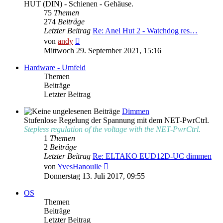
HUT (DIN) - Schienen - Gehäuse.
75
Themen
274
Beiträge
Letzter Beitrag
Re: Anel Hut 2 - Watchdog res…
Neuester
von
andy
Beitrag
Mittwoch 29. September 2021, 15:16
Hardware - Umfeld
Themen
Beiträge
Letzter Beitrag
Dimmen
Stufenlose Regelung der Spannung mit dem NET-PwrCtrl.
Stepless regulation of the voltage with the NET-PwrCtrl.
1
Themen
2
Beiträge
Letzter Beitrag
Re: ELTAKO EUD12D-UC dimmen
Neuester
von
YvesHanoulle
Beitrag
Donnerstag 13. Juli 2017, 09:55
OS
Themen
Beiträge
Letzter Beitrag