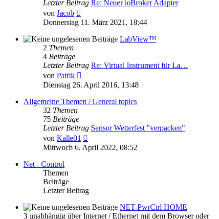
Letzter Beitrag
Re: Neuer ioBroker Adapter
Neuester
von
Jacob
Beitrag
Donnerstag 11. März 2021, 18:44
LabView™
2
Themen
4
Beiträge
Letzter Beitrag
Re: Virtual Instrument für La…
Neuester
von
Patrik
Beitrag
Dienstag 26. April 2016, 13:48
Allgemeine Themen / General topics
32
Themen
75
Beiträge
Letzter Beitrag
Sensor Wetterfest "verpacken"
Neuester
von
Kalle01
Beitrag
Mittwoch 6. April 2022, 08:52
Net - Control
Themen
Beiträge
Letzter Beitrag
NET-PwrCtrl HOME
3 unabhängig über Internet / Ethernet mit dem Browser oder