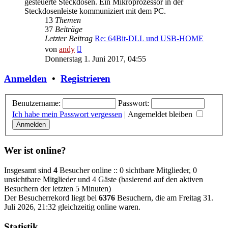
gesteuerte Steckdosen. Ein Mikroprozessor in der
Steckdosenleiste kommuniziert mit dem PC.
13
Themen
37
Beiträge
Letzter Beitrag
Re: 64Bit-DLL und USB-HOME
Neuester
von
andy
Beitrag
Donnerstag 1. Juni 2017, 04:55
Anmelden
•
Registrieren
Benutzername:
Passwort:
Ich habe mein Passwort vergessen
|
Angemeldet bleiben
Wer ist online?
Insgesamt sind
4
Besucher online :: 0 sichtbare Mitglieder, 0
unsichtbare Mitglieder und 4 Gäste (basierend auf den aktiven
Besuchern der letzten 5 Minuten)
Der Besucherrekord liegt bei
6376
Besuchern, die am Freitag 31.
Juli 2026, 21:32 gleichzeitig online waren.
Statistik