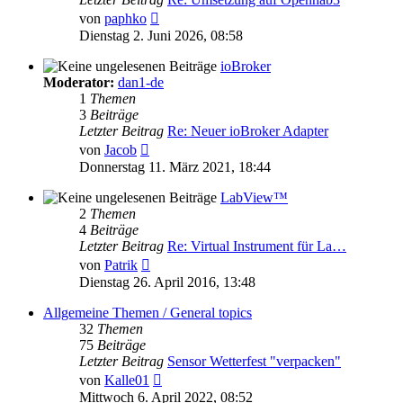
Neuester
von
paphko
Beitrag
Dienstag 2. Juni 2026, 08:58
ioBroker
Moderator:
dan1-de
1
Themen
3
Beiträge
Letzter Beitrag
Re: Neuer ioBroker Adapter
Neuester
von
Jacob
Beitrag
Donnerstag 11. März 2021, 18:44
LabView™
2
Themen
4
Beiträge
Letzter Beitrag
Re: Virtual Instrument für La…
Neuester
von
Patrik
Beitrag
Dienstag 26. April 2016, 13:48
Allgemeine Themen / General topics
32
Themen
75
Beiträge
Letzter Beitrag
Sensor Wetterfest "verpacken"
Neuester
von
Kalle01
Beitrag
Mittwoch 6. April 2022, 08:52