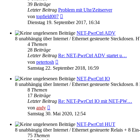
39
Beiträge
Letzter Beitrag
Problem mit Uhr/Zeitserver
Neuester
von
topfield007
Beitrag
Dienstag 19. September 2017, 16:34
NET-PwrCtrl ADV
8 unabhängig über Internet / Ethernet gesteuerte Steckdosen. 
4
Themen
28
Beiträge
Letzter Beitrag
Re: NET-PwrCtrl ADV startet u…
Neuester
von
petertosh
Beitrag
Samstag 22. September 2018, 16:59
NET-PwrCtrl IO
8 unabhängig über Internet / Ethernet gesteuerte Steckdosen. 
8
Themen
17
Beiträge
Letzter Beitrag
Re: NET-PwrCtrl IO mit NET-PW…
Neuester
von
andy
Beitrag
Samstag 30. Mai 2020, 12:54
NET-PwrCtrl HUT
8 unabhängig über Internet / Ethernet gesteuerte Relais + 8 E
75
Themen