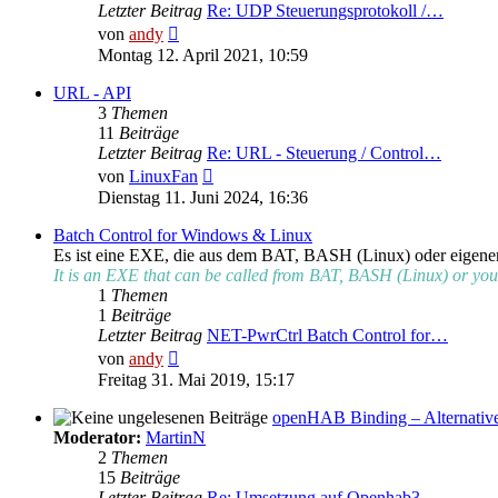
Letzter Beitrag
Re: UDP Steuerungsprotokoll /…
Neuester
von
andy
Beitrag
Montag 12. April 2021, 10:59
URL - API
3
Themen
11
Beiträge
Letzter Beitrag
Re: URL - Steuerung / Control…
Neuester
von
LinuxFan
Beitrag
Dienstag 11. Juni 2024, 16:36
Batch Control for Windows & Linux
Es ist eine EXE, die aus dem BAT, BASH (Linux) oder eigene
It is an EXE that can be called from BAT, BASH (Linux) or yo
1
Themen
1
Beiträge
Letzter Beitrag
NET-PwrCtrl Batch Control for…
Neuester
von
andy
Beitrag
Freitag 31. Mai 2019, 15:17
openHAB Binding – Alternativ
Moderator:
MartinN
2
Themen
15
Beiträge
Letzter Beitrag
Re: Umsetzung auf Openhab3