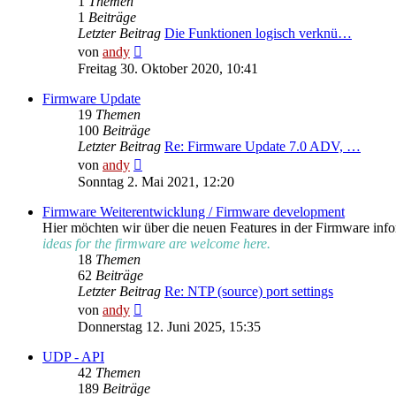
1
Themen
1
Beiträge
Letzter Beitrag
Die Funktionen logisch verknü…
Neuester
von
andy
Beitrag
Freitag 30. Oktober 2020, 10:41
Firmware Update
19
Themen
100
Beiträge
Letzter Beitrag
Re: Firmware Update 7.0 ADV, …
Neuester
von
andy
Beitrag
Sonntag 2. Mai 2021, 12:20
Firmware Weiterentwicklung / Firmware development
Hier möchten wir über die neuen Features in der Firmware info
ideas for the firmware are welcome here.
18
Themen
62
Beiträge
Letzter Beitrag
Re: NTP (source) port settings
Neuester
von
andy
Beitrag
Donnerstag 12. Juni 2025, 15:35
UDP - API
42
Themen
189
Beiträge