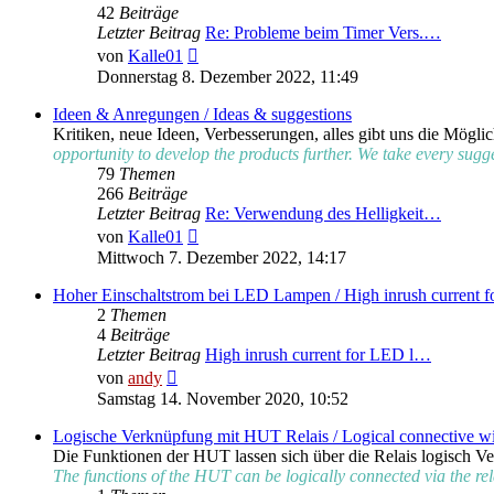
42
Beiträge
Letzter Beitrag
Re: Probleme beim Timer Vers.…
Neuester
von
Kalle01
Beitrag
Donnerstag 8. Dezember 2022, 11:49
Ideen & Anregungen / Ideas & suggestions
Kritiken, neue Ideen, Verbesserungen, alles gibt uns die Mögli
opportunity to develop the products further. We take every sugge
79
Themen
266
Beiträge
Letzter Beitrag
Re: Verwendung des Helligkeit…
Neuester
von
Kalle01
Beitrag
Mittwoch 7. Dezember 2022, 14:17
Hoher Einschaltstrom bei LED Lampen / High inrush current 
2
Themen
4
Beiträge
Letzter Beitrag
High inrush current for LED l…
Neuester
von
andy
Beitrag
Samstag 14. November 2020, 10:52
Logische Verknüpfung mit HUT Relais / Logical connective w
Die Funktionen der HUT lassen sich über die Relais logisch V
The functions of the HUT can be logically connected via the rel