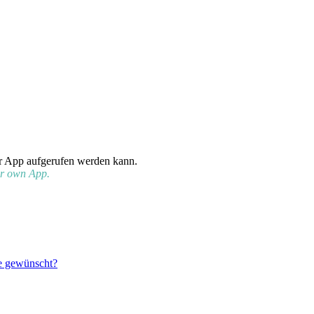
r App aufgerufen werden kann.
ur own App.
e gewünscht?