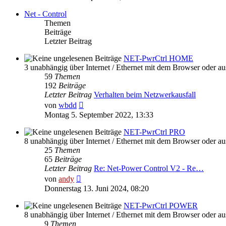
Net - Control
Themen
Beiträge
Letzter Beitrag
NET-PwrCtrl HOME
3 unabhängig über Internet / Ethernet mit dem Browser oder a
59
Themen
192
Beiträge
Letzter Beitrag
Verhalten beim Netzwerkausfall
Neuester
von
wbdd
Beitrag
Montag 5. September 2022, 13:33
NET-PwrCtrl PRO
8 unabhängig über Internet / Ethernet mit dem Browser oder a
25
Themen
65
Beiträge
Letzter Beitrag
Re: Net-Power Control V2 - Re…
Neuester
von
andy
Beitrag
Donnerstag 13. Juni 2024, 08:20
NET-PwrCtrl POWER
8 unabhängig über Internet / Ethernet mit dem Browser oder a
9
Themen