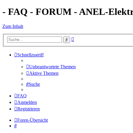
- FAQ - FORUM - ANEL-Elektro
Zum Inhalt
Erweiterte
Suche
Suche
Schnellzugriff
Unbeantwortete Themen
Aktive Themen
Suche
FAQ
Anmelden
Registrieren
Foren-Übersicht
Suche