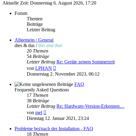
Aktuelle Zeit: Donnerstag 6. August 2026, 17:20
Forum
Themen
Beiträge
Letzter Beitrag
Allgemein / General
dies & das /
this and that
20
Themen
54
Beiträge
Letzter Beitrag
Re: Geräte zeigen Sommerzeit
Neuester
von
LPHAN
Beitrag
Donnerstag 2. November 2023, 06:12
FAQ
Frequently Asked Questions
17
Themen
38
Beiträge
Letzter Beitrag
Re: Hardware-Version-Erkennen…
Neuester
von
mel
Beitrag
Dienstag 12. Januar 2021, 23:24
Probleme bei/nach der Installation - FAQ
18
Themen