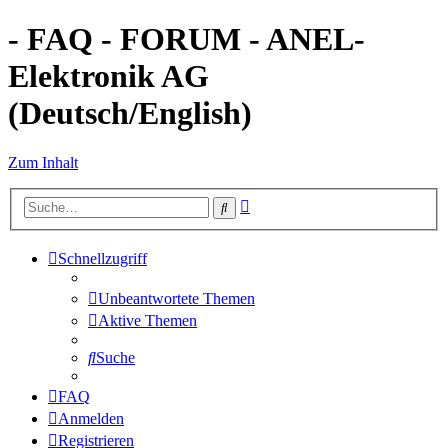
- FAQ - FORUM - ANEL-
Elektronik AG
(Deutsch/English)
Zum Inhalt
Erweiterte
Suche
Suche
Schnellzugriff
Unbeantwortete Themen
Aktive Themen
Suche
FAQ
Anmelden
Registrieren