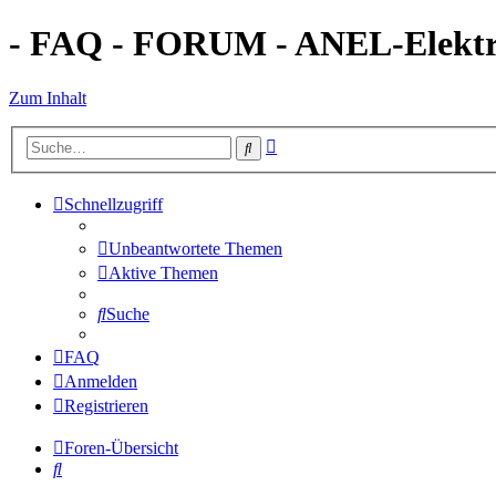
- FAQ - FORUM - ANEL-Elektro
Zum Inhalt
Erweiterte
Suche
Suche
Schnellzugriff
Unbeantwortete Themen
Aktive Themen
Suche
FAQ
Anmelden
Registrieren
Foren-Übersicht
Suche