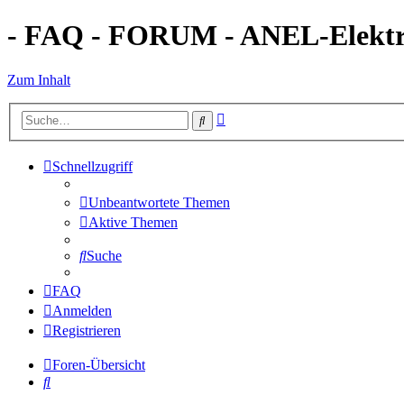
- FAQ - FORUM - ANEL-Elektro
Zum Inhalt
Erweiterte
Suche
Suche
Schnellzugriff
Unbeantwortete Themen
Aktive Themen
Suche
FAQ
Anmelden
Registrieren
Foren-Übersicht
Suche