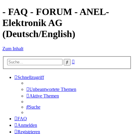
- FAQ - FORUM - ANEL-
Elektronik AG
(Deutsch/English)
Zum Inhalt
Erweiterte
Suche
Suche
Schnellzugriff
Unbeantwortete Themen
Aktive Themen
Suche
FAQ
Anmelden
Registrieren