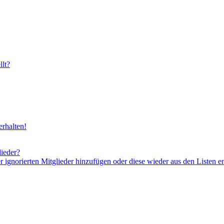
lt?
rhalten!
lieder?
er ignorierten Mitglieder hinzufügen oder diese wieder aus den Listen e