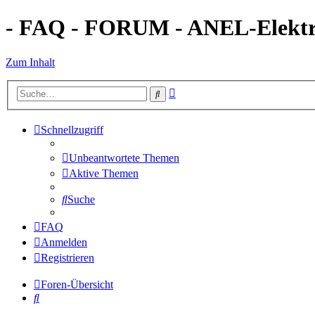
- FAQ - FORUM - ANEL-Elektro
Zum Inhalt
Erweiterte
Suche
Suche
Schnellzugriff
Unbeantwortete Themen
Aktive Themen
Suche
FAQ
Anmelden
Registrieren
Foren-Übersicht
Suche