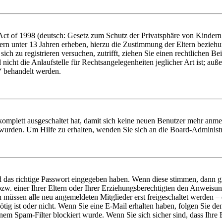
t of 1998 (deutsch: Gesetz zum Schutz der Privatsphäre von Kindern i
ern unter 13 Jahren erheben, hierzu die Zustimmung der Eltern bezieh
e sich zu registrieren versuchen, zutrifft, ziehen Sie einen rechtlichen
icht die Anlaufstelle für Rechtsangelegenheiten jeglicher Art ist; auße
“ behandelt werden.
 komplett ausgeschaltet hat, damit sich keine neuen Benutzer mehr anme
 wurden. Um Hilfe zu erhalten, wenden Sie sich an die Board-Administr
d das richtige Passwort eingegeben haben. Wenn diese stimmen, dann 
zw. einer Ihrer Eltern oder Ihrer Erziehungsberechtigten den Anweisung
n müssen alle neu angemeldeten Mitglieder erst freigeschaltet werden – 
nötig ist oder nicht. Wenn Sie eine E-Mail erhalten haben, folgen Sie d
em Spam-Filter blockiert wurde. Wenn Sie sich sicher sind, dass Ihre