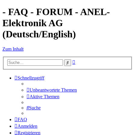
- FAQ - FORUM - ANEL-
Elektronik AG
(Deutsch/English)
Zum Inhalt
Erweiterte
Suche
Suche
Schnellzugriff
Unbeantwortete Themen
Aktive Themen
Suche
FAQ
Anmelden
Registrieren