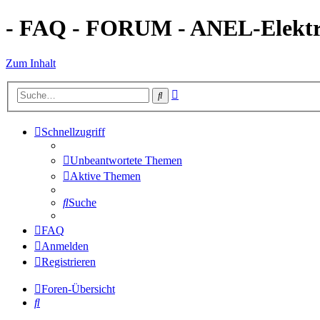
- FAQ - FORUM - ANEL-Elektro
Zum Inhalt
Erweiterte
Suche
Suche
Schnellzugriff
Unbeantwortete Themen
Aktive Themen
Suche
FAQ
Anmelden
Registrieren
Foren-Übersicht
Suche