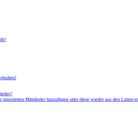
lt?
rhalten!
lieder?
er ignorierten Mitglieder hinzufügen oder diese wieder aus den Listen e