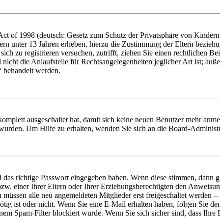
t of 1998 (deutsch: Gesetz zum Schutz der Privatsphäre von Kindern i
ern unter 13 Jahren erheben, hierzu die Zustimmung der Eltern bezieh
e sich zu registrieren versuchen, zutrifft, ziehen Sie einen rechtlichen
icht die Anlaufstelle für Rechtsangelegenheiten jeglicher Art ist; auße
“ behandelt werden.
 komplett ausgeschaltet hat, damit sich keine neuen Benutzer mehr anme
 wurden. Um Hilfe zu erhalten, wenden Sie sich an die Board-Administr
d das richtige Passwort eingegeben haben. Wenn diese stimmen, dann 
zw. einer Ihrer Eltern oder Ihrer Erziehungsberechtigten den Anweisung
n müssen alle neu angemeldeten Mitglieder erst freigeschaltet werden – 
nötig ist oder nicht. Wenn Sie eine E-Mail erhalten haben, folgen Sie d
em Spam-Filter blockiert wurde. Wenn Sie sich sicher sind, dass Ihre