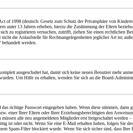
t of 1998 (deutsch: Gesetz zum Schutz der Privatsphäre von Kindern i
ern unter 13 Jahren erheben, hierzu die Zustimmung der Eltern bezieh
e sich zu registrieren versuchen, zutrifft, ziehen Sie einen rechtlichen
icht die Anlaufstelle für Rechtsangelegenheiten jeglicher Art ist; auße
“ behandelt werden.
 komplett ausgeschaltet hat, damit sich keine neuen Benutzer mehr anme
 wurden. Um Hilfe zu erhalten, wenden Sie sich an die Board-Administr
d das richtige Passwort eingegeben haben. Wenn diese stimmen, dann 
zw. einer Ihrer Eltern oder Ihrer Erziehungsberechtigten den Anweisung
n müssen alle neu angemeldeten Mitglieder erst freigeschaltet werden – 
nötig ist oder nicht. Wenn Sie eine E-Mail erhalten haben, folgen Sie d
em Spam-Filter blockiert wurde. Wenn Sie sich sicher sind, dass Ihre