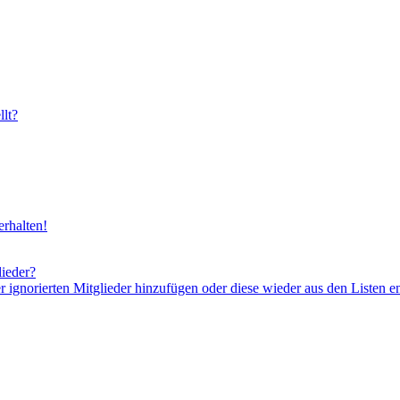
lt?
rhalten!
lieder?
er ignorierten Mitglieder hinzufügen oder diese wieder aus den Listen e