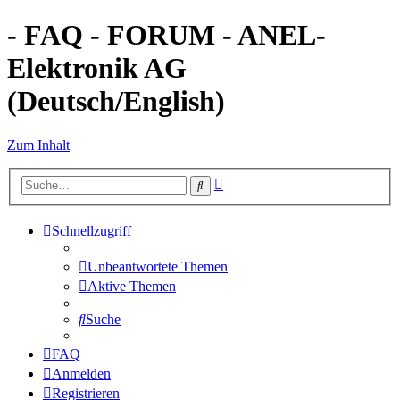
- FAQ - FORUM - ANEL-
Elektronik AG
(Deutsch/English)
Zum Inhalt
Erweiterte
Suche
Suche
Schnellzugriff
Unbeantwortete Themen
Aktive Themen
Suche
FAQ
Anmelden
Registrieren