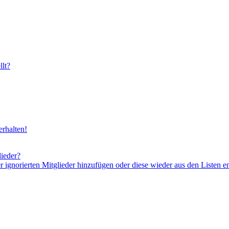
lt?
rhalten!
lieder?
er ignorierten Mitglieder hinzufügen oder diese wieder aus den Listen e