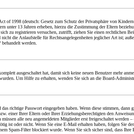
t of 1998 (deutsch: Gesetz zum Schutz der Privatsphäre von Kindern i
ern unter 13 Jahren erheben, hierzu die Zustimmung der Eltern bezieh
e sich zu registrieren versuchen, zutrifft, ziehen Sie einen rechtlichen
icht die Anlaufstelle für Rechtsangelegenheiten jeglicher Art ist; auße
“ behandelt werden.
 komplett ausgeschaltet hat, damit sich keine neuen Benutzer mehr anme
 wurden. Um Hilfe zu erhalten, wenden Sie sich an die Board-Administr
d das richtige Passwort eingegeben haben. Wenn diese stimmen, dann 
zw. einer Ihrer Eltern oder Ihrer Erziehungsberechtigten den Anweisung
n müssen alle neu angemeldeten Mitglieder erst freigeschaltet werden – 
nötig ist oder nicht. Wenn Sie eine E-Mail erhalten haben, folgen Sie d
em Spam-Filter blockiert wurde. Wenn Sie sich sicher sind, dass Ihre