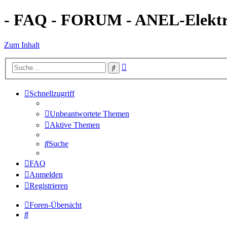
- FAQ - FORUM - ANEL-Elektro
Zum Inhalt
Erweiterte
Suche
Suche
Schnellzugriff
Unbeantwortete Themen
Aktive Themen
Suche
FAQ
Anmelden
Registrieren
Foren-Übersicht
Suche