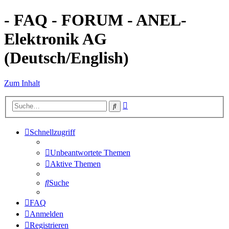
- FAQ - FORUM - ANEL-
Elektronik AG
(Deutsch/English)
Zum Inhalt
Erweiterte
Suche
Suche
Schnellzugriff
Unbeantwortete Themen
Aktive Themen
Suche
FAQ
Anmelden
Registrieren