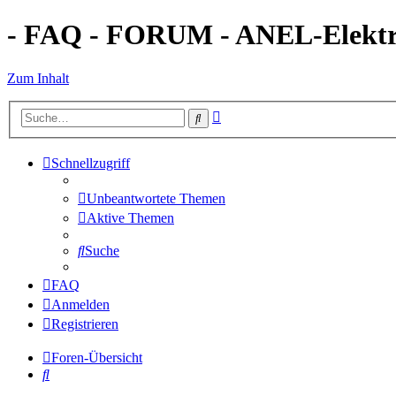
- FAQ - FORUM - ANEL-Elektro
Zum Inhalt
Erweiterte
Suche
Suche
Schnellzugriff
Unbeantwortete Themen
Aktive Themen
Suche
FAQ
Anmelden
Registrieren
Foren-Übersicht
Suche