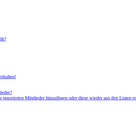
lt?
rhalten!
lieder?
er ignorierten Mitglieder hinzufügen oder diese wieder aus den Listen e