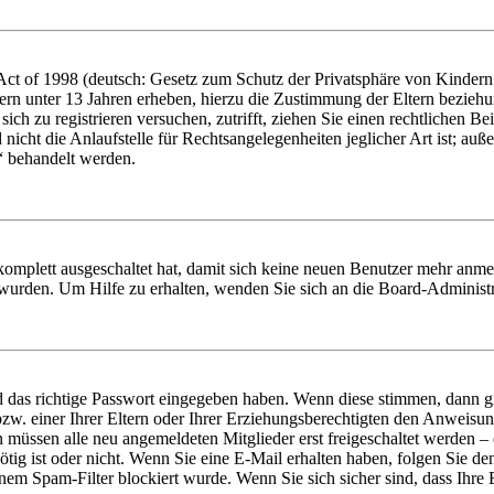
t of 1998 (deutsch: Gesetz zum Schutz der Privatsphäre von Kindern i
ern unter 13 Jahren erheben, hierzu die Zustimmung der Eltern bezieh
e sich zu registrieren versuchen, zutrifft, ziehen Sie einen rechtlichen
icht die Anlaufstelle für Rechtsangelegenheiten jeglicher Art ist; auße
“ behandelt werden.
 komplett ausgeschaltet hat, damit sich keine neuen Benutzer mehr anme
 wurden. Um Hilfe zu erhalten, wenden Sie sich an die Board-Administr
d das richtige Passwort eingegeben haben. Wenn diese stimmen, dann 
zw. einer Ihrer Eltern oder Ihrer Erziehungsberechtigten den Anweisung
n müssen alle neu angemeldeten Mitglieder erst freigeschaltet werden – 
nötig ist oder nicht. Wenn Sie eine E-Mail erhalten haben, folgen Sie d
em Spam-Filter blockiert wurde. Wenn Sie sich sicher sind, dass Ihre