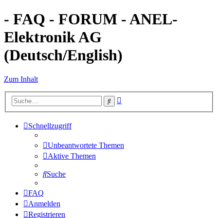
- FAQ - FORUM - ANEL-
Elektronik AG
(Deutsch/English)
Zum Inhalt
Erweiterte
Suche
Suche
Schnellzugriff
Unbeantwortete Themen
Aktive Themen
Suche
FAQ
Anmelden
Registrieren